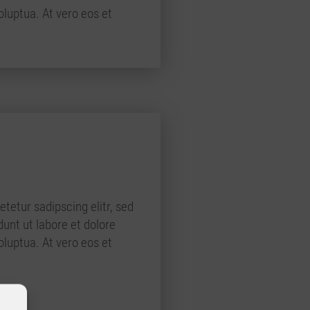
luptua. At vero eos et
tetur sadipscing elitr, sed
nt ut labore et dolore
luptua. At vero eos et