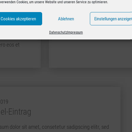
 verwenden Cookies, um unsere Website und unseren Service zu optimieren.
Cookies akzeptieren
Ablehnen
Einstellungen anzeige
ing elitr, sed
Datenschutz
Impressum
 et dolore
ro eos et
2019
el-Eintrag
um dolor sit amet, consetetur sadipscing elitr, sed