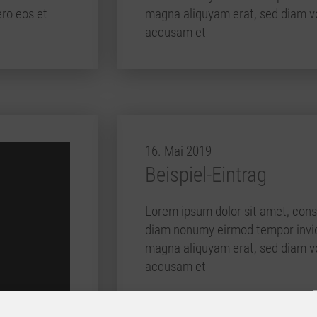
ro eos et
magna aliquyam erat, sed diam vo
accusam et
16. Mai 2019
Beispiel-Eintrag
Lorem ipsum dolor sit amet, conse
diam nonumy eirmod tempor invidu
magna aliquyam erat, sed diam vo
accusam et