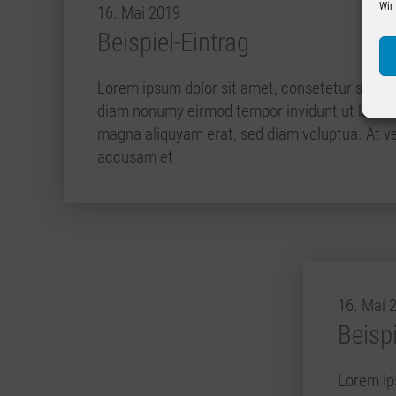
Wir
16. Mai 2019
Beispiel-Eintrag
Lorem ipsum dolor sit amet, consetetur sadipsc
diam nonumy eirmod tempor invidunt ut labore
magna aliquyam erat, sed diam voluptua. At ve
accusam et
16. Mai 
Beispi
Lorem ips