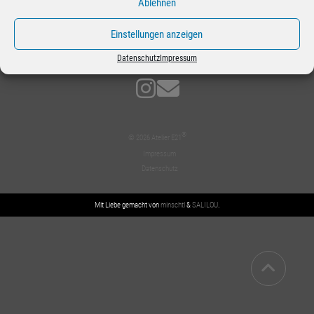
Ablehnen
Einstellungen anzeigen
Datenschutz
Impressum
®
© 2026 Atelier E21
Impressum
Datenschutz
Mit Liebe gemacht von
minschtl
&
SALILOU
.