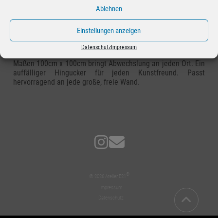
100x100
Ablehnen
Be Simple
Einstellungen anzeigen
Datenschutz
Impressum
Acryl auf Leinwand. Dieses schwungvolle Bild mit den
Maßen 100cm x 100cm bringt Abwechslung an jeden Ort. Ein
auffälliger Hingucker für jeden Kunstfreund. Passt
hervorragend an jede große, freie Wand.
®
© 2026 Atelier E21
Impressum
Datenschutz